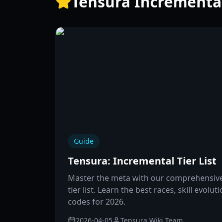
Tensura Increme
Guide
Tensura: Incremental Tier List
Master the meta with our comprehensive
tier list. Learn the best races, skill evolu
codes for 2026.
2026-04-05
Tensura Wiki Team