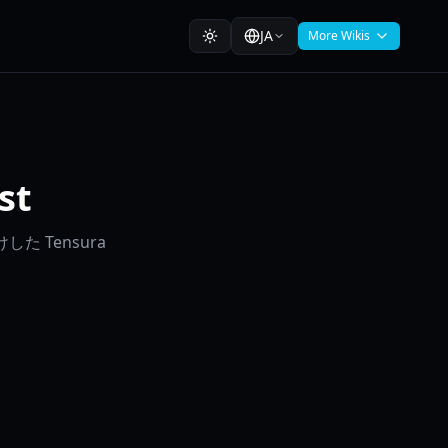
JA
More Wikis
st
 Tensura