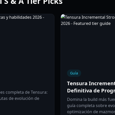
 S & A Tier Picks
Guía
Tensura Incrementa
Definitiva de Prog
les completa de Tensura:
utas de evolución de
Domina la build más fue
guía completa sobre evol
optimización de mazmorr