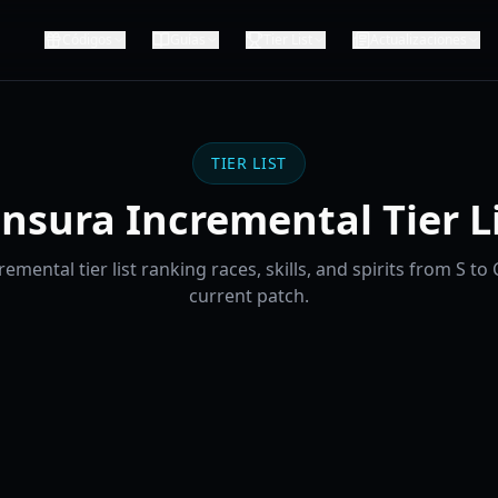
Códigos
Guías
Tier List
Actualizaciones
TIER LIST
nsura Incremental Tier L
emental tier list ranking races, skills, and spirits from S to C
current patch.