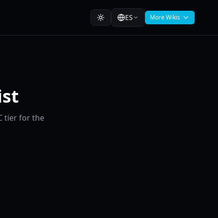
ES
More Wikis
ist
 tier for the