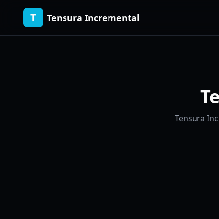
T
Tensura Incremental
Te
Tensura Incr